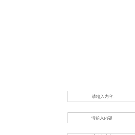
您的姓名：
UFACTURE LTD
您的电话：